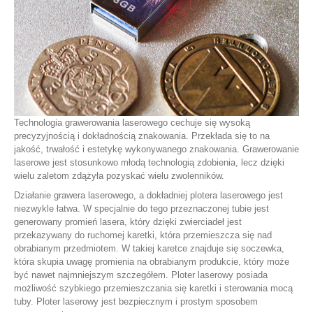
Technologia grawerowania laserowego cechuje się wysoką
precyzyjnością i dokładnością znakowania. Przekłada się to na
jakość, trwałość i estetykę wykonywanego znakowania. Grawerowanie
laserowe jest stosunkowo młodą technologią zdobienia, lecz dzięki
wielu zaletom zdążyła pozyskać wielu zwolenników.
Działanie grawera laserowego, a dokładniej plotera laserowego jest
niezwykle łatwa. W specjalnie do tego przeznaczonej tubie jest
generowany promień lasera, który dzięki zwierciadeł jest
przekazywany do ruchomej karetki, która przemieszcza się nad
obrabianym przedmiotem. W takiej karetce znajduje się soczewka,
która skupia uwagę promienia na obrabianym produkcie, który może
być nawet najmniejszym szczegółem. Ploter laserowy posiada
możliwość szybkiego przemieszczania się karetki i sterowania mocą
tuby. Ploter laserowy jest bezpiecznym i prostym sposobem