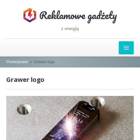
Reklamowe gadżety
z energiją
GŁÓWNA
Promopower
Grawer logo
POWERBANKI Z NADRUKIEM LOGO
Grawer logo
GRAWER LOGO
DRUK UV FULL COLOR
TAMPONDRUK
KOKTAKTY